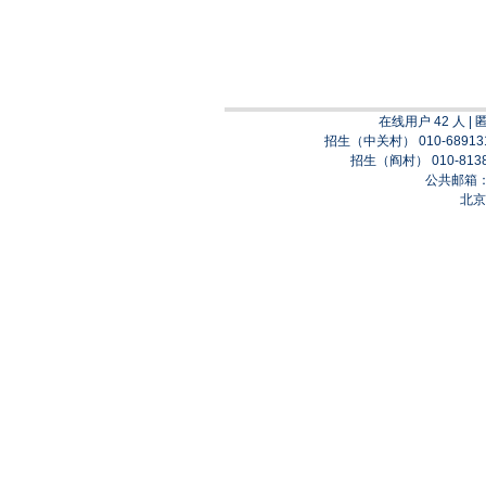
在线用户 42 人 | 匿
招生（中关村） 010-689131
招生（阎村） 010-8138
公共邮箱：bi
北京