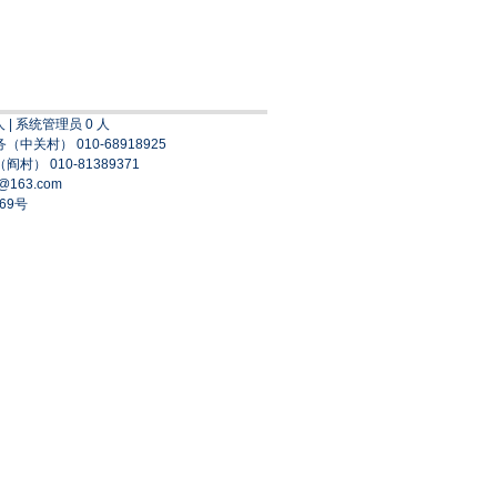
 人 | 系统管理员 0 人
务（中关村） 010-68918925
阎村） 010-81389371
163.com
69号