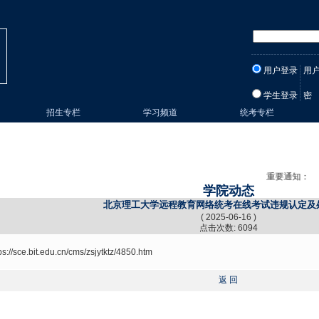
用户登录
用
学生登录
密
招生专栏
学习频道
统考专栏
重要通知：
学院动态
北京理工大学远程教育网络统考在线考试违规认定及
( 2025-06-16 )
点击次数: 6094
ps://sce.bit.edu.cn/cms/zsjytktz/4850.htm
返 回